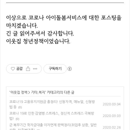
이상으로 코로나 아이돌봄서비스에 대한 포스팅을
마치겠습니다.
긴 글 읽어주셔서 감사합니다.
이웃집 청년정책이었습니다.
공감
구독하기
'
이웃집 정책
>
기타.복지
' 카테고리의 다른 글
코로나19 고용유지지원금 총정리! 신청자격, 매뉴얼, 신청방
2020.03.04
법 등
(0)
코로나 19로 인한 감염병 스트레스, 정신적 스트레스 극복방
2020.03.03
법!
(0)
군 복무기간 학자금대출 이자면제 완벽정리(취업후 상환, 일반
2020.02.26