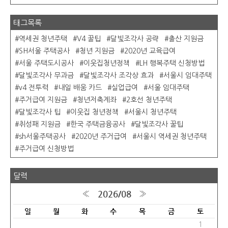
태그목록
역세권 청년주택
V4 꿀팁
달빛조각사 공략
출산 지원금
SH서울 주택공사
청년 지원금
2020년 교육급여
서울 주택도시공사
이웃집청년정책
LH 행복주택 신청방법
달빛조각사 무과금
달빛조각사 조각상 효과
서울시 임대주택
v4 전투력
내일 배움 카드
실업급여
서울 임대주택
주거급여 지원금
청년저축계좌
2호선 청년주택
달빛조각사 팁
이웃집 청년정책
서울시 청년주택
취성패 지원금
한국 주택금융공사
달빛조각사 꿀팁
sh서울주택공사
2020년 주거급여
서울시 역세권 청년주택
주거급여 신청방법
달력
2026/08
«
»
일
월
화
수
목
금
토
1