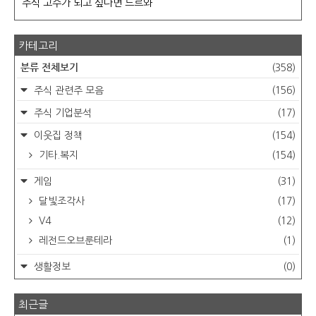
주식 고수가 되고 싶다면 드르와
카테고리
분류 전체보기
(358)
주식 관련주 모음
(156)
주식 기업분석
(17)
이웃집 정책
(154)
기타.복지
(154)
게임
(31)
달빛조각사
(17)
V4
(12)
레전드오브룬테라
(1)
생활정보
(0)
최근글