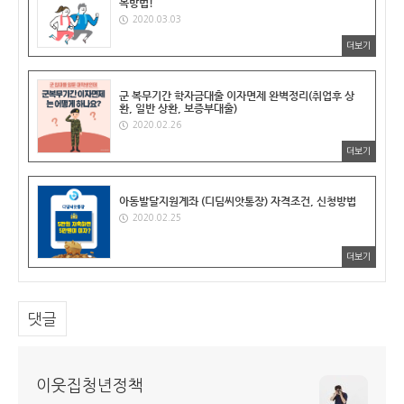
복방법!
2020.03.03
더보기
군 복무기간 학자금대출 이자면제 완벽정리(취업후 상
환, 일반 상환, 보증부대출)
2020.02.26
더보기
아동발달지원계좌 (디딤씨앗통장) 자격조건, 신청방법
2020.02.25
더보기
댓글
이웃집청년정책